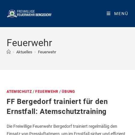
Zum
Inhalt
MENÜ
springen
Feuerwehr
>
Aktuelles
>
Feuerwehr
ATEMSCHUTZ
/
FEUERWEHR
/
ÜBUNG
FF Bergedorf trainiert für den
Ernstfall: Atemschutztraining
Die Freiwillige Feuerwehr Bergedorf trainiert regelmäßig den
Einsatz von Pressluftatmern, um im Ernstfall sicher und effizient